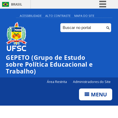
BRASIL
Simplifique!
ACESSIBILIDADE
ALTO CONTRASTE
MAPA DO SITE
Comunica BR
Participe
Acesso à informação
Legislação
GEPETO (Grupo de Estudo
Canais
sobre Política Educacional e
Trabalho)
Área Restrita
Administradores do Site
MENU