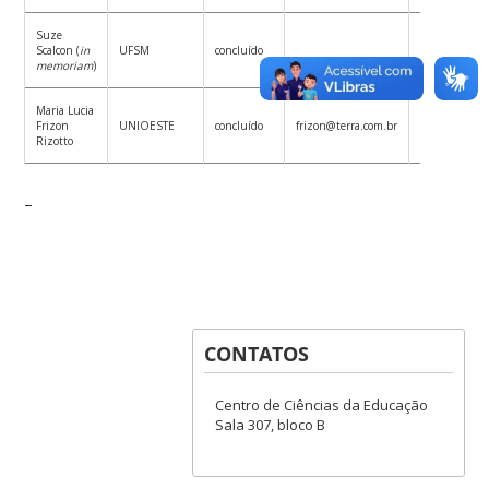
Suze
Scalcon (
in
UFSM
concluído
Curriculo
memoriam
)
Maria Lucia
Frizon
UNIOESTE
concluído
frizon@terra.com.br
Curriculo
Rizotto
–
CONTATOS
Centro de Ciências da Educação
Sala 307, bloco B