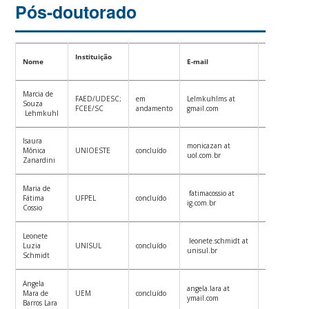
Pós-doutorado
Instituição
Nome
E-mail
Lattes
Marcia de
FAED/UDESC;
em
Lelmkuhlms at
Souza
Currículo
FCEE/SC
andamento
gmail.com
Lehmkuhl
Isaura
monicazan at
Mônica
UNIOESTE
concluído
Currículo
uol.com.br
Zanardini
Maria de
fatimacossio at
Fátima
UFPEL
concluído
Curriculo
ig.com.br
Cossio
Leonete
leonete.schmidt at
Luzia
UNISUL
concluído
Currículo
unisul.br
Schmidt
Angela
angela.lara at
Mara de
UEM
concluído
Curriculo
ymail.com
Barros Lara