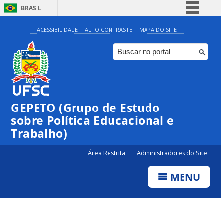
BRASIL
Simplifique!
ACESSIBILIDADE
ALTO CONTRASTE
MAPA DO SITE
Comunica BR
Participe
Acesso à informação
Legislação
GEPETO (Grupo de Estudo
Canais
sobre Política Educacional e
Trabalho)
Área Restrita
Administradores do Site
MENU