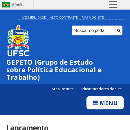
BRASIL
Simplifique!
ACESSIBILIDADE
ALTO CONTRASTE
MAPA DO SITE
Comunica BR
Participe
Acesso à informação
Legislação
GEPETO (Grupo de Estudo
Canais
sobre Política Educacional e
Trabalho)
Área Restrita
Administradores do Site
MENU
Lançamento