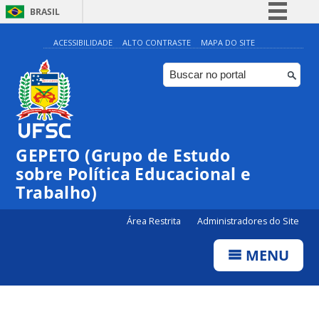
BRASIL
Simplifique!
ACESSIBILIDADE
ALTO CONTRASTE
MAPA DO SITE
Comunica BR
Participe
Acesso à informação
Legislação
GEPETO (Grupo de Estudo
Canais
sobre Política Educacional e
Trabalho)
Área Restrita
Administradores do Site
MENU